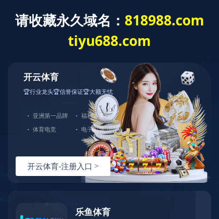
搜索
首页
学院介绍
学院简介
院长寄语
组织架构
培训中心
公共管理培训中心
大湾区科创中心
企业管理培训中心
医学教育培训中心
新闻速递
新闻动态
培训动态
办学项目
干部培训
大湾区特色项目