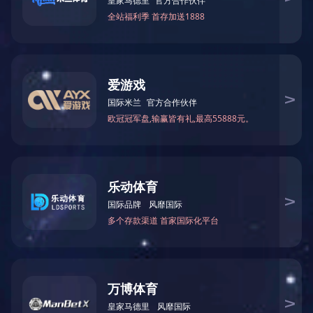
委托项目
其他
社区教育
管理咨询
政府管理咨询
企业管理咨询
项目公布
师资力量
办学基地
广州基地
珠海基地
深圳基地
现场教学
红色教育
岭南文化
先行先试
标杆企业
创新科技
校友公益
校友会介绍
校友捐赠